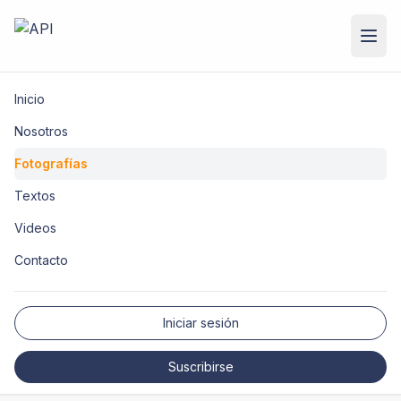
Inicio
Nosotros
Fotografías
Textos
Videos
Contacto
Iniciar sesión
Suscribirse