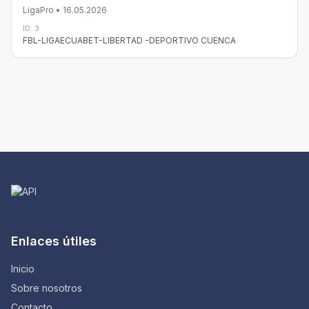
LigaPro • 16.05.2026
ID: 3
FBL-LIGAECUABET-LIBERTAD -DEPORTIVO CUENCA
Enlaces útiles
Inicio
Sobre nosotros
Contacto