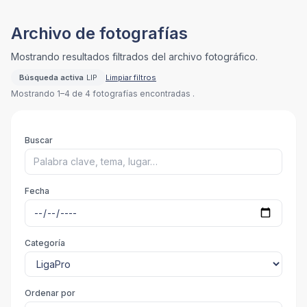
Archivo de fotografías
Mostrando resultados filtrados del archivo fotográfico.
Búsqueda activa
LIP
Limpiar filtros
Mostrando 1–4 de 4 fotografías encontradas .
Buscar
Fecha
Categoría
Ordenar por