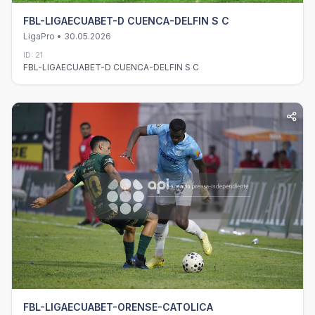
FBL-LIGAECUABET-D CUENCA-DELFIN S C
LigaPro • 30.05.2026
ID: 21
FBL-LIGAECUABET-D CUENCA-DELFIN S C
FBL-LIGAECUABET-ORENSE-CATOLICA