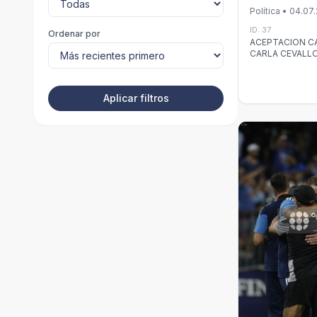
CEVALLOS Y
Política • 04.07
YUNDA
ID: 37
Ordenar por
ACEPTACION C
CARLA CEVALL
YUNDA
Aplicar filtros