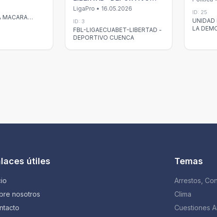
CUENCA
LigaPro • 16.05.2026
L
ID: 25
A MACARA
UNIDAD
ID: 3
LA DEM
FBL-LIGAECUABET-LIBERTAD -
DEPORTIVO CUENCA
laces útiles
Temas
cio
Arrestos, Con
bre nosotros
Clima
ntacto
Cuestiones A