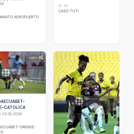
026
ID: 29
CASO TUTI
CARIATO AEROPUERTO
GAECUABET-
E-CATOLICA
• 23.05.2026
GAECUABET-ORENSE-
CA