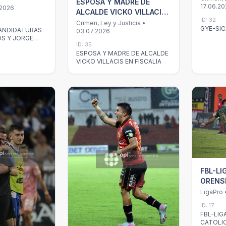
ESPOSA Y MADRE DE
17.06.2
 JORGE
.2026
ALCALDE VICKO VILLACIS
ID: 32
EN FISCALIA
Crimen, Ley y Justicia •
GYE-SI
ANDIDATURAS
03.07.2026
OS Y JORGE
ID: 35
ESPOSA Y MADRE DE ALCALDE
VICKO VILLACIS EN FISCALIA
FBL-LI
ORENS
LigaPro 
ID: 17
FBL-LI
CATOLI