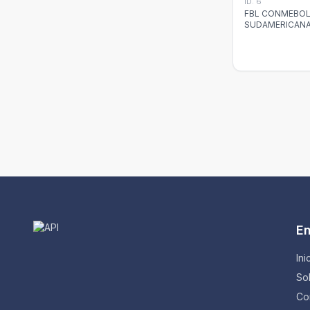
ID: 6
FBL CONMEBO
SUDAMERICAN
ALIANZA
En
Ini
So
Co