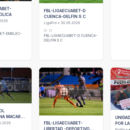
ABET-
FBL-LIGAECUABET-D
OLICA
CUENCA-DELFIN S C
.2026
LigaPro • 30.05.2026
ID: 21
BET-EMELEC-
FBL-LIGAECUABET-D CUENCA-
DELFIN S C
OL
NA MACARA
UNIDA
FBL-LIGAECUABET-
5.2026
POR L
LIBERTAD -DEPORTIVO
Política 