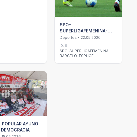
SPO-
SUPERLIGAFEMENINA-
BARCELO-ESPUCE
Deportes • 22.05.2026
ID: 9
SPO-SUPERLIGAFEMENINA-
BARCELO-ESPUCE
D POPULAR AYUNO
A DEMOCRACIA
• 15.05.2026