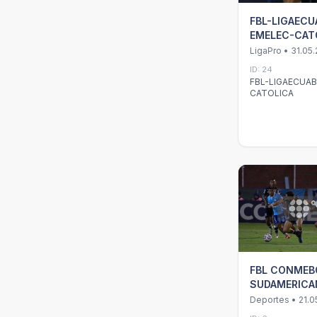
FBL-LIGAECU
EMELEC-CAT
LigaPro • 31.05
ID: 24
FBL-LIGAECUA
CATOLICA
FBL CONMEB
SUDAMERICA
ALIANZA
Deportes • 21.0